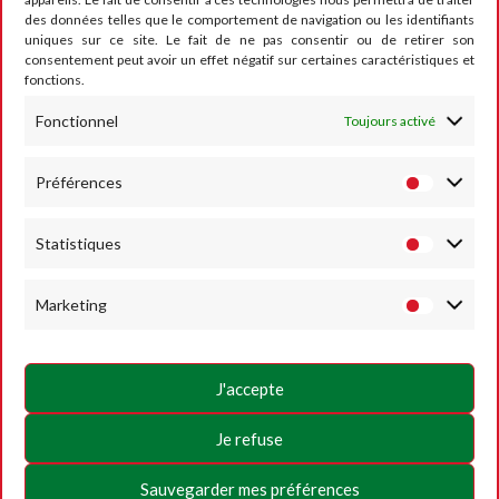
des données telles que le comportement de navigation ou les identifiants
CONTACT
uniques sur ce site. Le fait de ne pas consentir ou de retirer son
consentement peut avoir un effet négatif sur certaines caractéristiques et
fonctions.
Fonctionnel
Toujours activé
RUMESM ASBL – Circuit Jules Tacheny
6, rue Saint Donat
B-5640 Mettet
Préférences
Tel :
+32 71-71 00 80
Statistiques
Email :
info@mettet-xp.be
TVA : BE0409 501 435
Marketing
Charte de vie privée
Conditions générales d’utilisation
J'accepte
Politique des Cookies
Je refuse
SUIVEZ-NOUS
Sauvegarder mes préférences