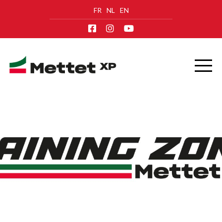
FR
NL
EN