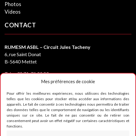
Photos
Videos
CONTACT
RUMESM ASBL – Circuit Jules Tacheny
6, rue Saint Donat
B-5640 Mettet
Tel :
+32 71-71 00 80
Email :
info@mettet-xp.be
Mes préférences de cookie
TVA : BE0409 501 435
Pour offrir les meilleures expériences, nous utilisons des technologies
telles que les cookies pour stocker et/ou accéder aux informations des
appareils. Le fait de consentir à ces technologies nous permettra de traiter
Charte de vie privée
des données telles que le comportement de navigation ou les identifiants
uniques sur ce site. Le fait de ne pas consentir ou de retirer son
Conditions générales d’utilisation
consentement peut avoir un effet négatif sur certaines caractéristiques et
fonctions.
Politique des Cookies