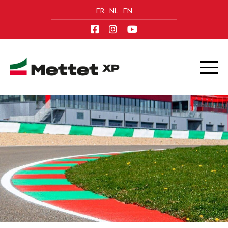
FR
NL
EN