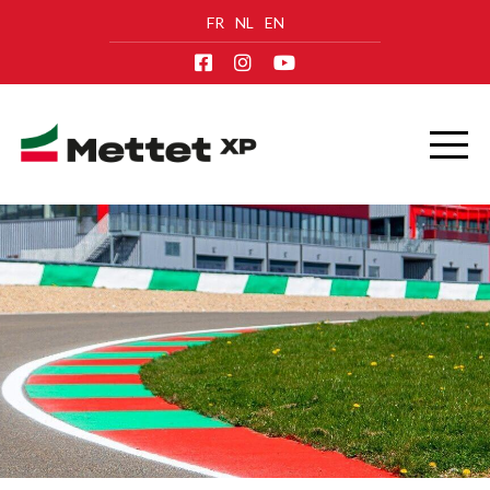
FR
NL
EN