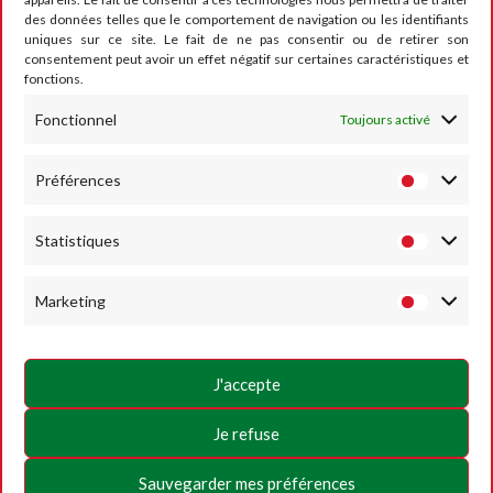
des données telles que le comportement de navigation ou les identifiants
CONTACT
uniques sur ce site. Le fait de ne pas consentir ou de retirer son
consentement peut avoir un effet négatif sur certaines caractéristiques et
fonctions.
Fonctionnel
Toujours activé
RUMESM ASBL – Circuit Jules Tacheny
6, rue Saint Donat
B-5640 Mettet
Préférences
Tel :
+32 71-71 00 80
Statistiques
Email :
info@mettet-xp.be
TVA : BE0409 501 435
Marketing
Charte de vie privée
Conditions générales d’utilisation
J'accepte
Politique des Cookies
Je refuse
SUIVEZ-NOUS
Sauvegarder mes préférences