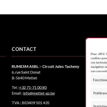
CONTACT
S
Pour offrir 
cookies pour
ces technol
RUMESM ASBL – Circuit Jules Tacheny
navigation ou
son consente
6, rue Saint Donat
B-5640 Mettet
Fonction
Tel :
+32 71-71 00 80
Email :
info@mettet-xp.be
Préféren
TVA : BE0409 501 435
Statistiq