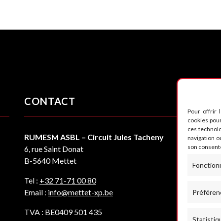
CONTACT
S
Pour offrir 
cookies pour
ces technol
RUMESM ASBL – Circuit Jules Tacheny
navigation ou
son consente
6, rue Saint Donat
B-5640 Mettet
Fonction
Tel :
+32 71-71 00 80
Email :
info@mettet-xp.be
Préféren
TVA : BE0409 501 435
Statistiq