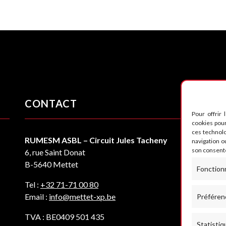
CONTACT
S
Pour offrir 
cookies pour
ces technol
RUMESM ASBL – Circuit Jules Tacheny
navigation ou
son consente
6, rue Saint Donat
B-5640 Mettet
Fonction
Tel :
+32 71-71 00 80
Email :
info@mettet-xp.be
Préféren
TVA : BE0409 501 435
Statistiq