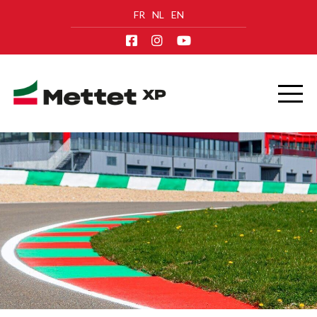
FR
NL
EN