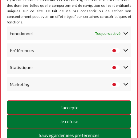
des données telles que le comportement de navigation ou les identifiants
CONTACT
uniques sur ce site. Le fait de ne pas consentir ou de retirer son
consentement peut avoir un effet négatif sur certaines caractéristiques et
fonctions.
Fonctionnel
Toujours activé
RUMESM ASBL – Circuit Jules Tacheny
6, rue Saint Donat
B-5640 Mettet
Préférences
Tel :
+32 71-71 00 80
Statistiques
Email :
info@mettet-xp.be
TVA : BE0409 501 435
Marketing
Charte de vie privée
Conditions générales d’utilisation
J'accepte
Politique des Cookies
Je refuse
SUIVEZ-NOUS
Sauvegarder mes préférences