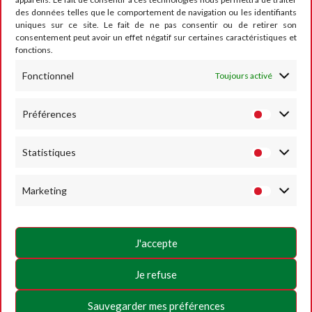
des données telles que le comportement de navigation ou les identifiants
CONTACT
uniques sur ce site. Le fait de ne pas consentir ou de retirer son
consentement peut avoir un effet négatif sur certaines caractéristiques et
fonctions.
Fonctionnel
Toujours activé
RUMESM ASBL – Circuit Jules Tacheny
6, rue Saint Donat
B-5640 Mettet
Préférences
Tel :
+32 71-71 00 80
Statistiques
Email :
info@mettet-xp.be
TVA : BE0409 501 435
Marketing
Charte de vie privée
Conditions générales d’utilisation
J'accepte
Politique des Cookies
Je refuse
SUIVEZ-NOUS
Sauvegarder mes préférences