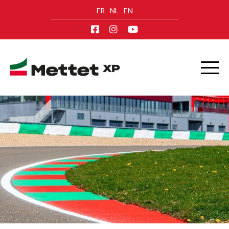
FR
NL
EN