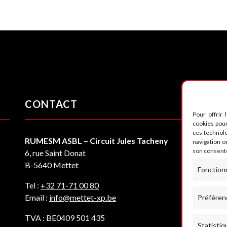
CONTACT
S
Pour offrir 
cookies pour
ces technol
RUMESM ASBL – Circuit Jules Tacheny
navigation ou
son consente
6, rue Saint Donat
B-5640 Mettet
Fonction
Tel :
+32 71-71 00 80
Email :
info@mettet-xp.be
Préféren
TVA : BE0409 501 435
Statistiq