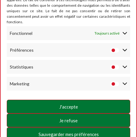
des données telles que le comportement de navigation ou les identifiants
CONTACT
uniques sur ce site. Le fait de ne pas consentir ou de retirer son
consentement peut avoir un effet négatif sur certaines caractéristiques et
fonctions.
Fonctionnel
Toujours activé
RUMESM ASBL – Circuit Jules Tacheny
6, rue Saint Donat
B-5640 Mettet
Préférences
Tel :
+32 71-71 00 80
Statistiques
Email :
info@mettet-xp.be
TVA : BE0409 501 435
Marketing
Charte de vie privée
Conditions générales d’utilisation
J'accepte
Politique des Cookies
Je refuse
SUIVEZ-NOUS
Sauvegarder mes préférences