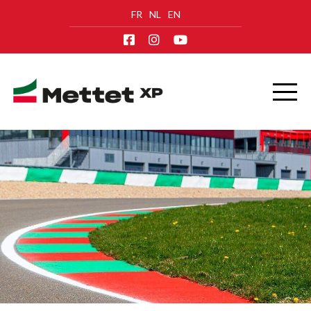
FR
NL
EN