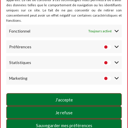
des données telles que le comportement de navigation ou les identifiants
CONTACT
uniques sur ce site. Le fait de ne pas consentir ou de retirer son
consentement peut avoir un effet négatif sur certaines caractéristiques et
fonctions.
Fonctionnel
Toujours activé
RUMESM ASBL – Circuit Jules Tacheny
6, rue Saint Donat
B-5640 Mettet
Préférences
Tel :
+32 71-71 00 80
Statistiques
Email :
info@mettet-xp.be
TVA : BE0409 501 435
Marketing
Charte de vie privée
Conditions générales d’utilisation
J'accepte
Politique des Cookies
Je refuse
SUIVEZ-NOUS
Sauvegarder mes préférences