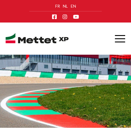
FR
NL
EN