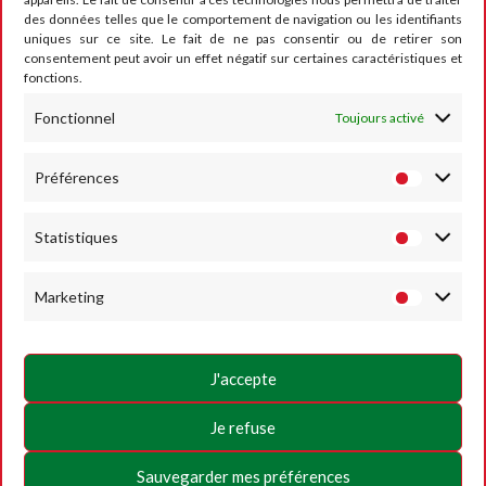
des données telles que le comportement de navigation ou les identifiants
CONTACT
uniques sur ce site. Le fait de ne pas consentir ou de retirer son
consentement peut avoir un effet négatif sur certaines caractéristiques et
fonctions.
Fonctionnel
Toujours activé
RUMESM ASBL – Circuit Jules Tacheny
6, rue Saint Donat
B-5640 Mettet
Préférences
Tel :
+32 71-71 00 80
Statistiques
Email :
info@mettet-xp.be
TVA : BE0409 501 435
Marketing
Charte de vie privée
Conditions générales d’utilisation
J'accepte
Politique des Cookies
Je refuse
SUIVEZ-NOUS
Sauvegarder mes préférences