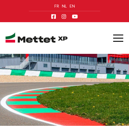
FR
NL
EN