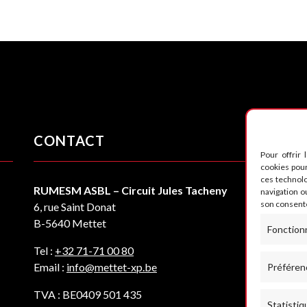
CONTACT
S
Pour offrir 
cookies pour
ces technol
RUMESM ASBL – Circuit Jules Tacheny
navigation ou
son consente
6, rue Saint Donat
B-5640 Mettet
Fonction
Tel :
+32 71-71 00 80
Email :
info@mettet-xp.be
Préféren
TVA : BE0409 501 435
Statistiq