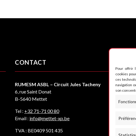
CONTACT
S
Pour offrir 
cookies pour
ces technol
RUMESM ASBL – Circuit Jules Tacheny
navigation ou
son consente
6, rue Saint Donat
B-5640 Mettet
Fonction
Tel :
+32 71-71 00 80
Email :
info@mettet-xp.be
Préféren
TVA : BE0409 501 435
Statistiq