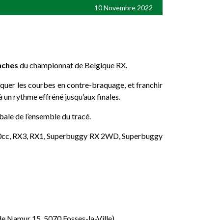
10 Novembre 2022
nches
du championnat de Belgique RX.
taquer les courbes en contre-braquage, et franchir
 à un rythme effréné jusqu’aux finales.
bale de l’ensemble du tracé.
2000cc, RX3, RX1, Superbuggy RX 2WD, Superbuggy
 de Namur 15, 5070 Fosses-la-Ville)