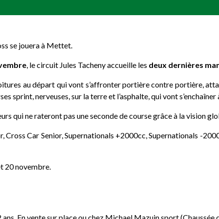
ss se jouera à Mettet.
ovembre
, le circuit Jules Tacheny accueille les
deux dernières ma
voitures au départ qui vont s’affronter portière contre portière, at
es sprint, nerveuses, sur la terre et l’asphalte, qui vont s’enchaîner
urs qui ne rateront pas une seconde de course grâce à la vision glo
ior, Cross Car Senior, Supernationals +2000cc, Supernationals -
et 20 novembre.
 12 ans. En vente sur place ou chez Michael Mazuin sport (Chaussée