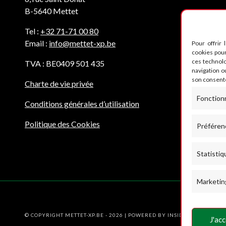
B-5640 Mettet
Tel :
+32 71-71 00 80
Email :
info@mettet-xp.be
Pour offrir 
cookies pour
ces technol
TVA : BE0409 501 435
navigation ou
son consente
Charte de vie privée
Fonction
Conditions générales d’utilisation
Politique des Cookies
Préféren
Statistiq
Marketin
© COPYRIGHT METTET-XP.BE - 2026 | POWERED BY
INSIDE WEB
J'ac