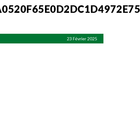
0520F65E0D2DC1D4972E7
23 Février 2025