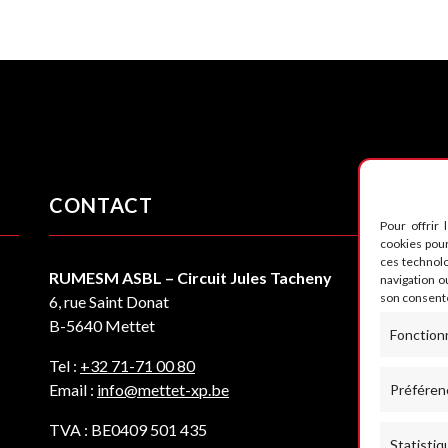
CONTACT
S
Pour offrir 
cookies pour
ces technol
RUMESM ASBL – Circuit Jules Tacheny
navigation ou
son consente
6, rue Saint Donat
B-5640 Mettet
Fonction
Tel :
+32 71-71 00 80
Email :
info@mettet-xp.be
Préféren
TVA : BE0409 501 435
Statistiq