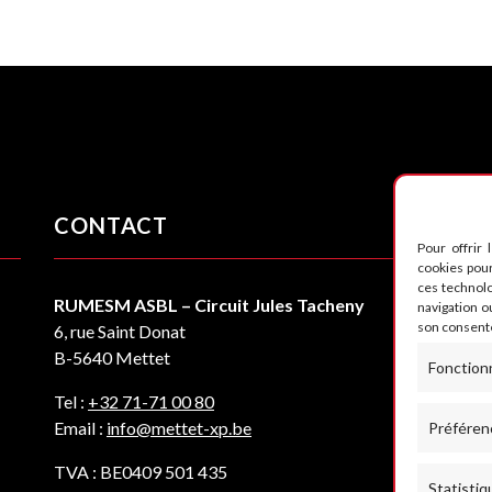
CONTACT
S
Pour offrir 
cookies pour
ces technol
RUMESM ASBL – Circuit Jules Tacheny
navigation ou
son consente
6, rue Saint Donat
B-5640 Mettet
Fonction
Tel :
+32 71-71 00 80
Email :
info@mettet-xp.be
Préféren
TVA : BE0409 501 435
Statistiq