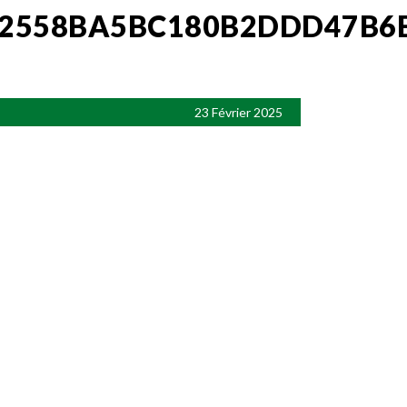
52558BA5BC180B2DDD47B6
23 Février 2025