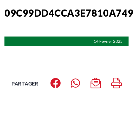
09C99DD4CCA3E7810A749
14 Février 2025
PARTAGER