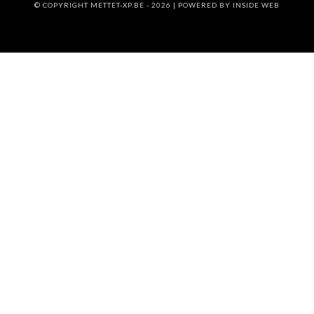
© COPYRIGHT METTET-XP.BE - 2026 | POWERED BY
INSIDE WEB