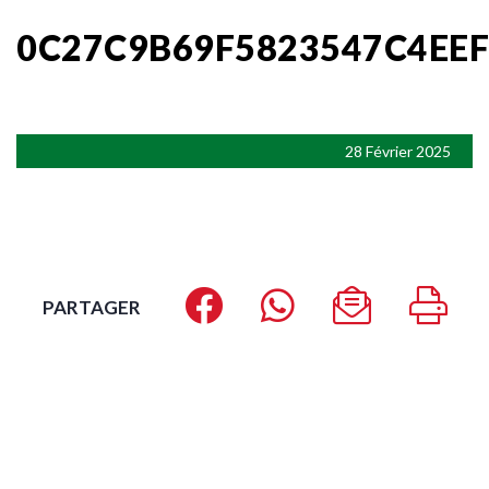
0C27C9B69F5823547C4EE
28 Février 2025
PARTAGER