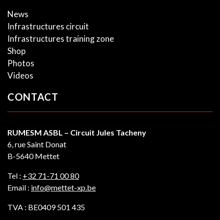
News
Infrastructures circuit
Infrastructures training zone
Shop
Photos
Videos
CONTACT
RUMESM ASBL – Circuit Jules Tacheny
6, rue Saint Donat
B-5640 Mettet
Tel :
+32 71-71 00 80
Email :
info@mettet-xp.be
TVA : BE0409 501 435