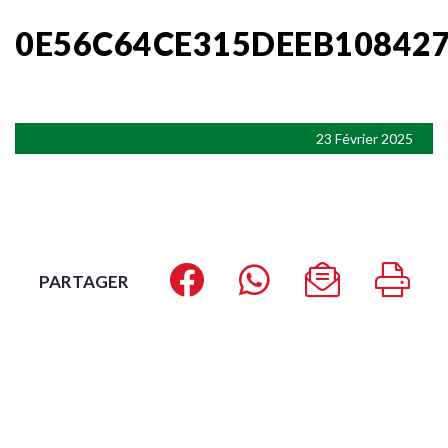
0E56C64CE315DEEB10842
23 Février 2025
PARTAGER