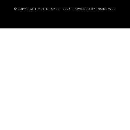
© COPYRIGHT METTET-XP.BE - 2026 | POWERED BY
INSIDE WEB