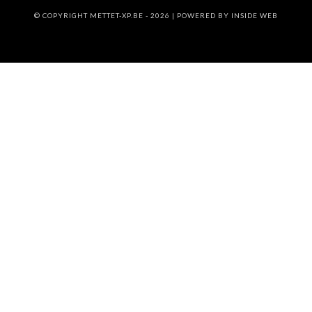
© COPYRIGHT METTET-XP.BE - 2026 | POWERED BY
INSIDE WEB