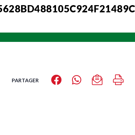
5628BD488105C924F21489
PARTAGER