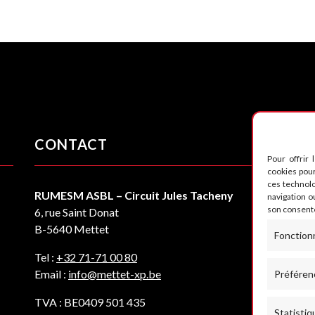
CONTACT
S
Pour offrir 
cookies pour
ces technol
RUMESM ASBL – Circuit Jules Tacheny
navigation ou
son consente
6, rue Saint Donat
B-5640 Mettet
Fonction
Tel :
+32 71-71 00 80
Email :
info@mettet-xp.be
Préféren
TVA : BE0409 501 435
Statistiq