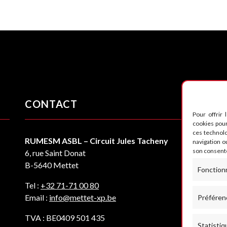
CONTACT
S
Pour offrir 
cookies pour
ces technol
RUMESM ASBL – Circuit Jules Tacheny
navigation ou
son consente
6, rue Saint Donat
B-5640 Mettet
Fonction
Tel :
+32 71-71 00 80
Email :
info@mettet-xp.be
Préféren
TVA : BE0409 501 435
Statistiq