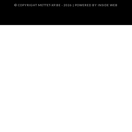
© COPYRIGHT METTET-XP.BE - 2026 | POWERED BY
INSIDE WEB