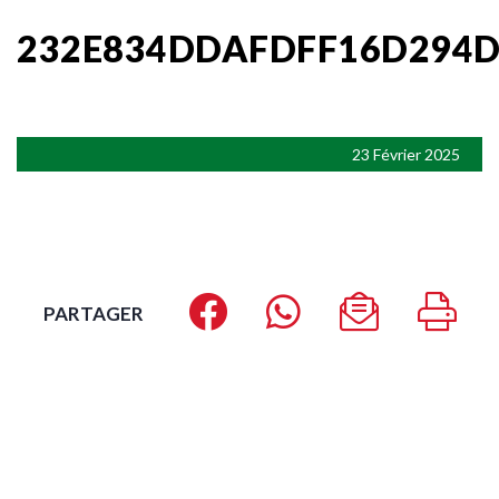
232E834DDAFDFF16D294D
23 Février 2025
PARTAGER