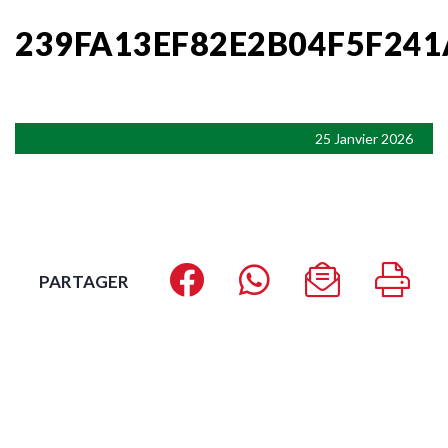
239FA13EF82E2B04F5F24
25 Janvier 2026
PARTAGER