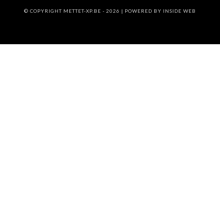
© COPYRIGHT METTET-XP.BE - 2026 | POWERED BY
INSIDE WEB