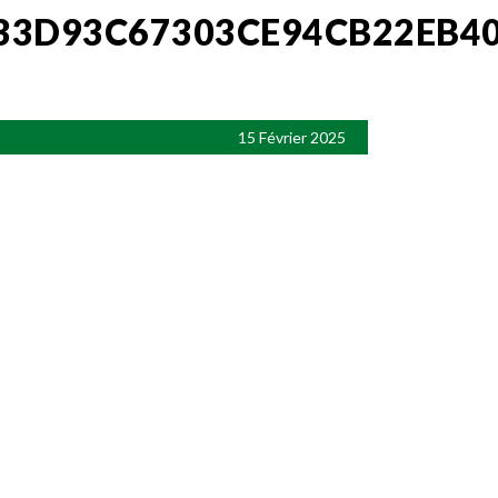
33D93C67303CE94CB22EB4
15 Février 2025