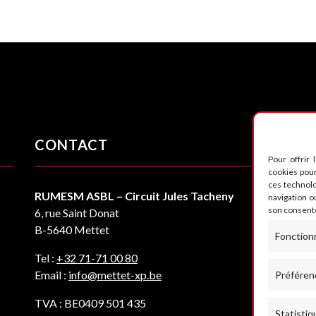
CONTACT
S
Pour offrir 
cookies pour
ces technol
RUMESM ASBL – Circuit Jules Tacheny
navigation ou
son consente
6, rue Saint Donat
B-5640 Mettet
Fonction
Tel :
+32 71-71 00 80
Email :
info@mettet-xp.be
Préféren
TVA : BE0409 501 435
Statistiq