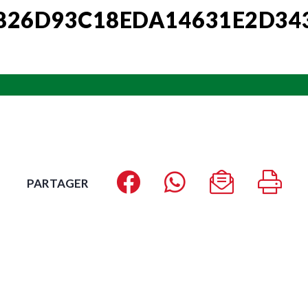
826D93C18EDA14631E2D34
PARTAGER