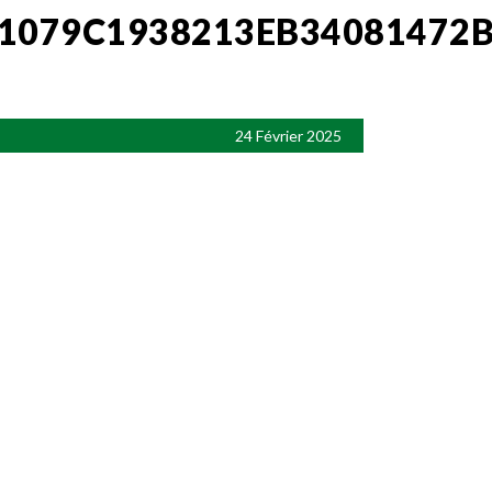
1079C1938213EB34081472
24 Février 2025