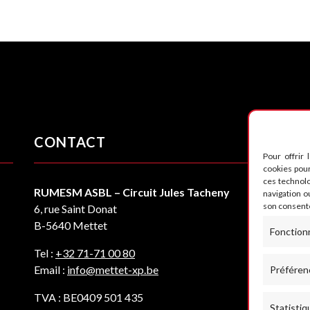
CONTACT
S
Pour offrir 
cookies pour
ces technol
RUMESM ASBL – Circuit Jules Tacheny
navigation ou
son consente
6, rue Saint Donat
B-5640 Mettet
Fonction
Tel :
+32 71-71 00 80
Email :
info@mettet-xp.be
Préféren
TVA : BE0409 501 435
Statistiq