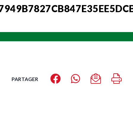
7949B7827CB847E35EE5DC
PARTAGER