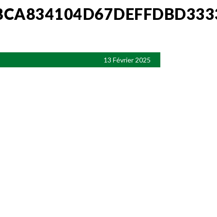
BCA834104D67DEFFDBD333
13 Février 2025