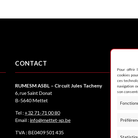
CONTACT
S
Pour offrir 
cookies pour
ces technol
RUMESM ASBL – Circuit Jules Tacheny
navigation ou
son consente
6, rue Saint Donat
B-5640 Mettet
Fonction
Tel :
+32 71-71 00 80
Email :
info@mettet-xp.be
Préféren
TVA : BE0409 501 435
Statistiq