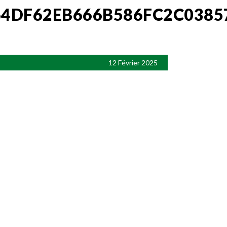
4DF62EB666B586FC2C0385
12 Février 2025