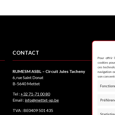
CONTACT
S
Pour offrir 
cookies pour
ces technol
RUMESM ASBL – Circuit Jules Tacheny
navigation ou
son consente
6, rue Saint Donat
B-5640 Mettet
Fonction
Tel :
+32 71-71 00 80
Email :
info@mettet-xp.be
Préféren
TVA : BE0409 501 435
Statistiq