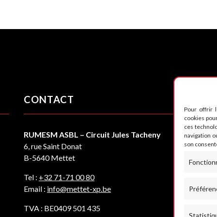
CONTACT
S
Pour offrir 
cookies pour
ces technol
RUMESM ASBL – Circuit Jules Tacheny
navigation ou
son consente
6, rue Saint Donat
B-5640 Mettet
Fonction
Tel :
+32 71-71 00 80
Email :
info@mettet-xp.be
Préféren
TVA : BE0409 501 435
Statistiq