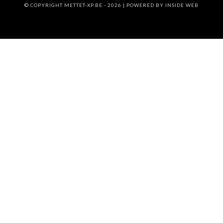
© COPYRIGHT METTET-XP.BE - 2026 | POWERED BY
INSIDE WEB