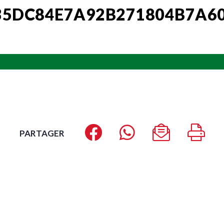
35DC84E7A92B271804B7A6
PARTAGER