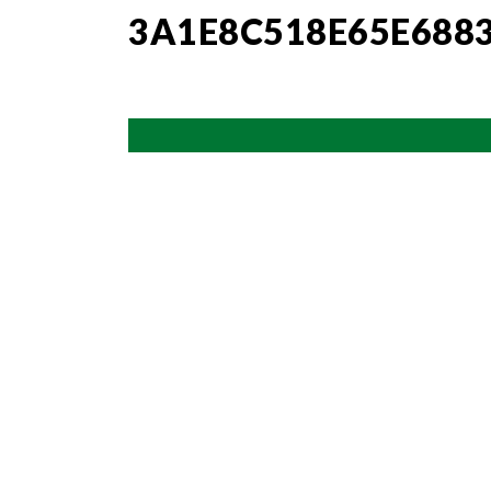
3A1E8C518E65E688