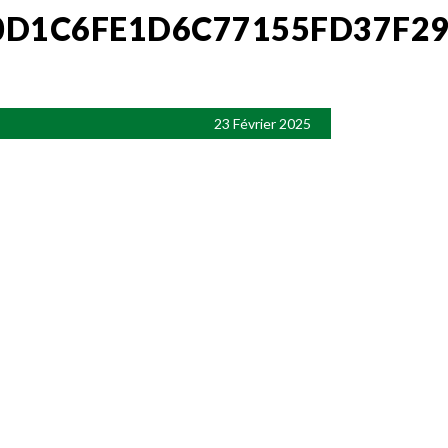
0D1C6FE1D6C77155FD37F29
23 Février 2025