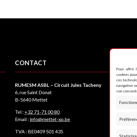
CONTACT
S
Pour offrir 
cookies pour
ces technol
RUMESM ASBL – Circuit Jules Tacheny
navigation ou
son consente
6, rue Saint Donat
B-5640 Mettet
Fonction
Tel :
+32 71-71 00 80
Email :
info@mettet-xp.be
Préféren
TVA : BE0409 501 435
Statistiq