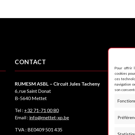
CONTACT
S
Pour offrir 
cookies pour
ces technol
RUMESM ASBL – Circuit Jules Tacheny
navigation ou
son consente
6, rue Saint Donat
B-5640 Mettet
Fonction
Tel :
+32 71-71 00 80
Email :
info@mettet-xp.be
Préféren
TVA : BE0409 501 435
Statistiq