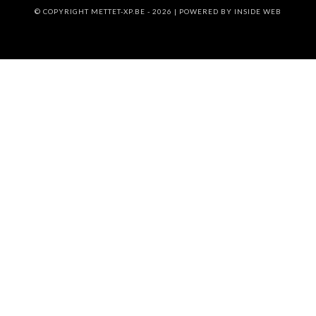
© COPYRIGHT METTET-XP.BE - 2026 | POWERED BY
INSIDE WEB