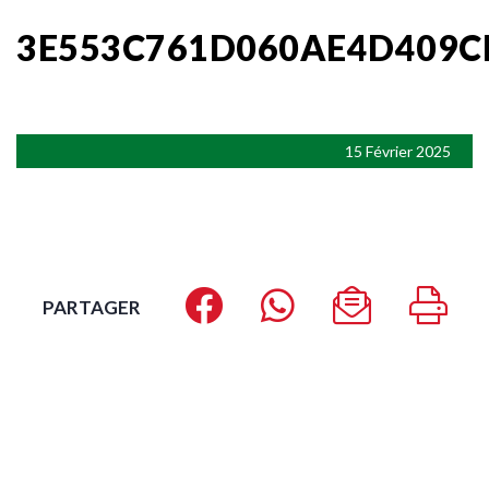
3E553C761D060AE4D409C
15 Février 2025
PARTAGER