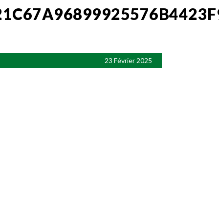
21C67A96899925576B4423F
23 Février 2025