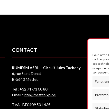
CONTACT
S
Pour offrir 
cookies pour
ces technol
RUMESM ASBL – Circuit Jules Tacheny
navigation ou
son consente
6, rue Saint Donat
B-5640 Mettet
Fonction
Tel :
+32 71-71 00 80
Email :
info@mettet-xp.be
Préféren
TVA : BE0409 501 435
Statistiq