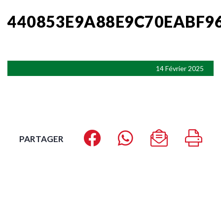
440853E9A88E9C70EABF9
14 Février 2025
PARTAGER