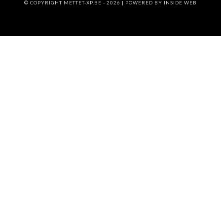
© COPYRIGHT METTET-XP.BE - 2026 | POWERED BY
INSIDE WEB