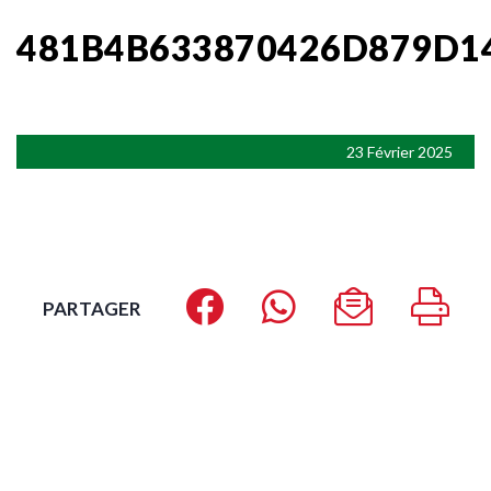
481B4B633870426D879D1
23 Février 2025
PARTAGER