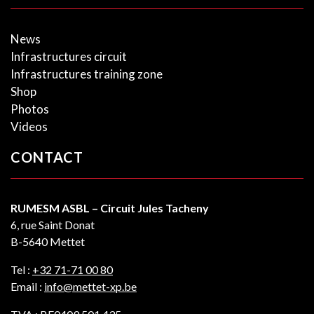
News
Infrastructures circuit
Infrastructures training zone
Shop
Photos
Videos
CONTACT
RUMESM ASBL – Circuit Jules Tacheny
6, rue Saint Donat
B-5640 Mettet
Tel :
+32 71-71 00 80
Email :
info@mettet-xp.be