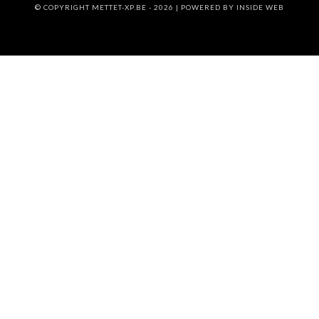
© COPYRIGHT METTET-XP.BE - 2026 | POWERED BY
INSIDE WEB