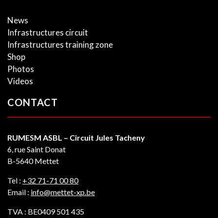
News
Infrastructures circuit
Infrastructures training zone
Shop
Photos
Videos
CONTACT
RUMESM ASBL – Circuit Jules Tacheny
6, rue Saint Donat
B-5640 Mettet
Tel :
+32 71-71 00 80
Email :
info@mettet-xp.be
TVA : BE0409 501 435