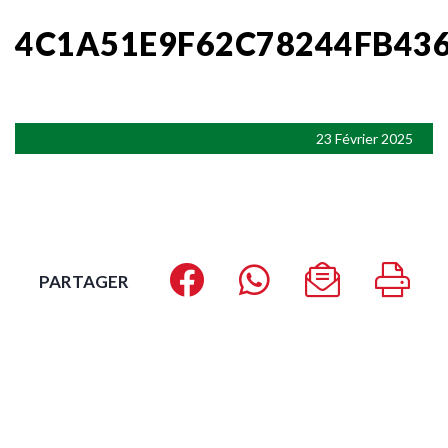
4C1A51E9F62C78244FB43
23 Février 2025
PARTAGER