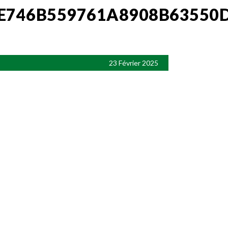
E746B559761A8908B63550
23 Février 2025