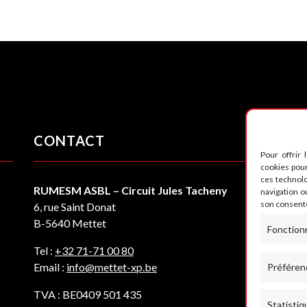
CONTACT
S
Pour offrir 
cookies pour
ces technol
RUMESM ASBL – Circuit Jules Tacheny
navigation ou
son consente
6, rue Saint Donat
B-5640 Mettet
Fonction
Tel :
+32 71-71 00 80
Email :
info@mettet-xp.be
Préféren
TVA : BE0409 501 435
Statistiq