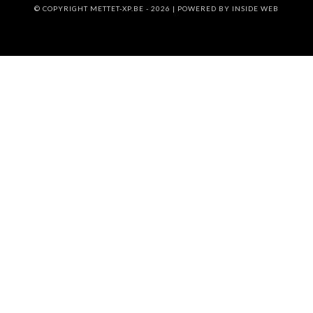
© COPYRIGHT METTET-XP.BE - 2026 | POWERED BY
INSIDE WEB