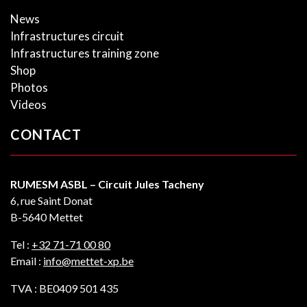
News
Infrastructures circuit
Infrastructures training zone
Shop
Photos
Videos
CONTACT
RUMESM ASBL – Circuit Jules Tacheny
6, rue Saint Donat
B-5640 Mettet
Tel :
+32 71-71 00 80
Email :
info@mettet-xp.be
TVA : BE0409 501 435