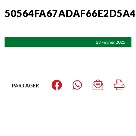
50564FA67ADAF66E2D5A4
23 Février 2025
PARTAGER