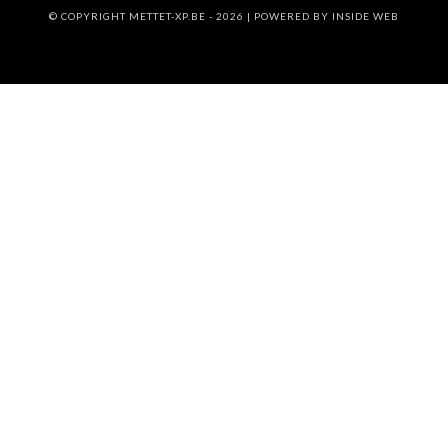
© COPYRIGHT METTET-XP.BE - 2026 | POWERED BY
INSIDE WEB