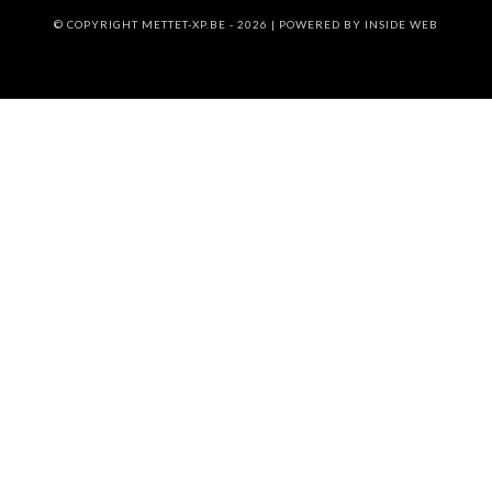
© COPYRIGHT METTET-XP.BE - 2026 | POWERED BY
INSIDE WEB