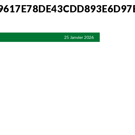
09617E78DE43CDD893E6D97
25 Janvier 2026