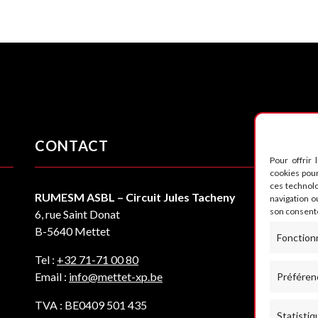
CONTACT
S
Pour offrir 
cookies pour
ces technol
RUMESM ASBL – Circuit Jules Tacheny
navigation ou
son consente
6, rue Saint Donat
B-5640 Mettet
Fonction
Tel :
+32 71-71 00 80
Email :
info@mettet-xp.be
Préféren
TVA : BE0409 501 435
Statistiq