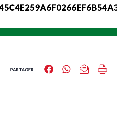
45C4E259A6F0266EF6B54A
PARTAGER