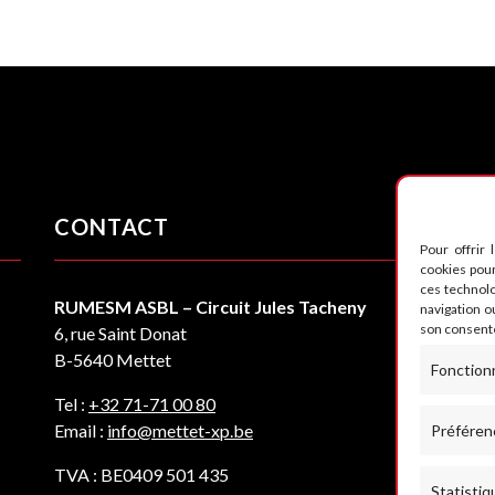
CONTACT
S
Pour offrir 
cookies pour
ces technol
RUMESM ASBL – Circuit Jules Tacheny
navigation ou
son consente
6, rue Saint Donat
B-5640 Mettet
Fonction
Tel :
+32 71-71 00 80
Email :
info@mettet-xp.be
Préféren
TVA : BE0409 501 435
Statistiq