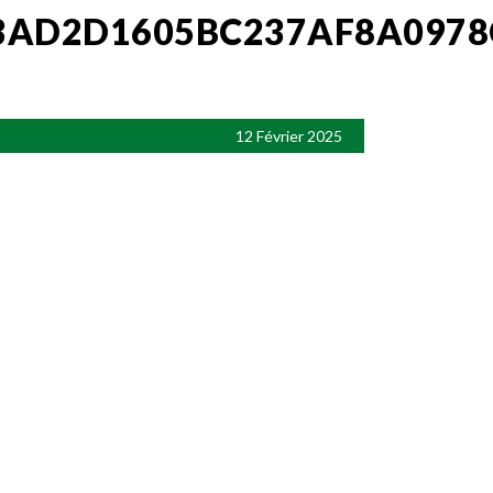
3AD2D1605BC237AF8A0978
12 Février 2025