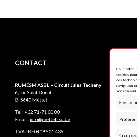
CONTACT
S
Pour offrir 
cookies pour
ces technol
RUMESM ASBL – Circuit Jules Tacheny
navigation ou
son consente
6, rue Saint Donat
B-5640 Mettet
Fonction
Tel :
+32 71-71 00 80
Email :
info@mettet-xp.be
Préféren
TVA : BE0409 501 435
Statistiq