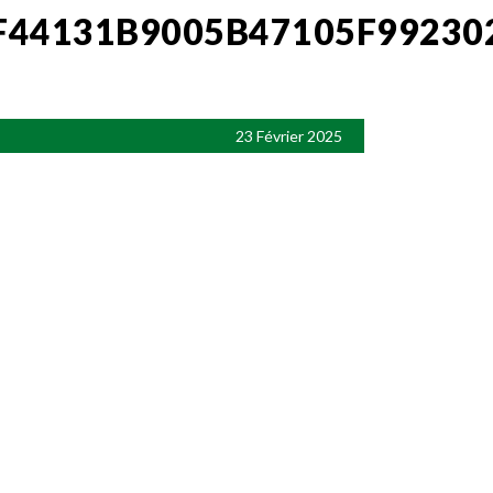
44131B9005B47105F99230
23 Février 2025