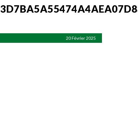
33D7BA5A55474A4AEA07D
20 Février 2025