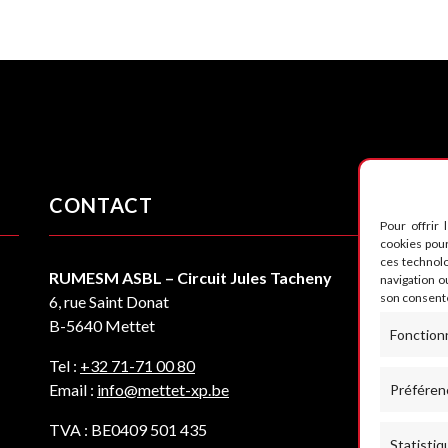
CONTACT
S
Pour offrir 
cookies pour
ces technol
RUMESM ASBL – Circuit Jules Tacheny
navigation ou
son consente
6, rue Saint Donat
B-5640 Mettet
Fonction
Tel :
+32 71-71 00 80
Email :
info@mettet-xp.be
Préféren
TVA : BE0409 501 435
Statistiq